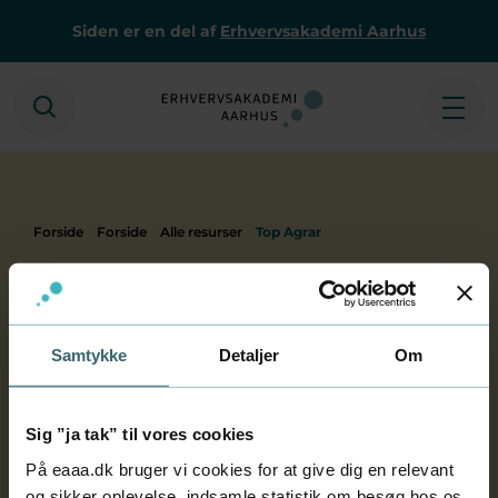
Siden er en del af
Erhvervsakademi Aarhus
Søg
Åbe
Forside
Forside
Alle resurser
Top Agrar
Top Agrar
Viden om jordbrug, planteproduktion og
husdyr
Samtykke
Detaljer
Om
Udgiver. Landwirtschaftverlag
Kildetype: Primær/sekundær
Fysisk/Online
Sig ”ja tak” til vores cookies
Udkommer: Hver måned
På eaaa.dk bruger vi cookies for at give dig en relevant
og sikker oplevelse, indsamle statistik om besøg hos os,