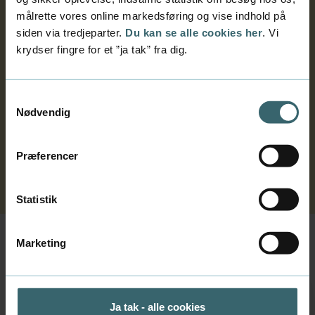
Top Agrar er et tysk fagmagasin for landmænd.
målrette vores online markedsføring og vise indhold på
Magasinet kommer hele vejen rundt om faget -
siden via tredjeparter.
Du kan se alle cookies her
. Vi
både plante- og husdyrproduktion.
krydser fingre for et ”ja tak” fra dig.
Læs det!
Samtykkevalg
Find det på bibliotekets hylde: Opstilling 63.3
Nødvendig
Find artikler
på
tidsskriftets hjemmeside
.
Kan du ikke læse hele artiklen?
Få en kopi
(via Canvas eller print)
Præferencer
Statistik
Marketing
Kontakt os
Erhvervsakademi Aarhus
Sønderhøj 30, 8260 Viby J
Ja tak - alle cookies