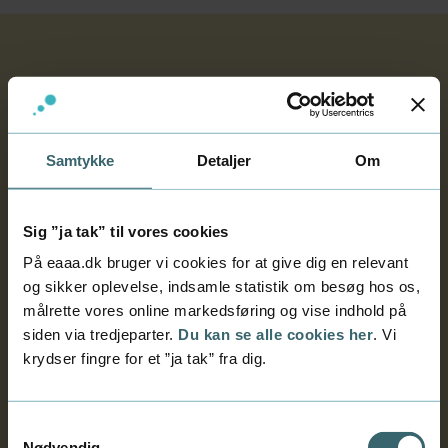
Google Scholar
At lave en god søgning og finde de helt rigtigt
akademiske artikler, tidsskriftsartikler eller
Samtykke
Detaljer
Om
bøger til din opgave, er en vigtig del af ethvert
projekt.
Video: Sådan bruger du Google Scholar
Sig ”ja tak” til vores cookies
I videoen nedenunder får du nogle tips til,
På eaaa.dk bruger vi cookies for at give dig en relevant
hvordan du bruger Google Scholar effektivt, til
og sikker oplevelse, indsamle statistik om besøg hos os,
hurtigt og nemt at finde det du leder efter.
målrette vores online markedsføring og vise indhold på
siden via tredjeparter.
Du kan se alle cookies her
. Vi
krydser fingre for et ”ja tak” fra dig.
Du kan kun se videoen, hvis du
Samtykkevalg
accepterer marketing-cookies.
Nødvendig