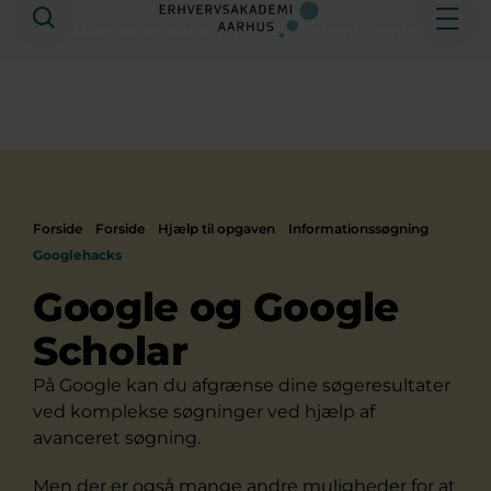
Søg
Åbe
Siden er en del af
Erhvervsakademi Aarhus
Forside
Forside
Hjælp til opgaven
Informationssøgning
Googlehacks
Google og Google
Scholar
På Google kan du afgrænse dine søgeresultater
ved komplekse søgninger ved hjælp af
avanceret søgning.
Men der er også mange andre muligheder for at