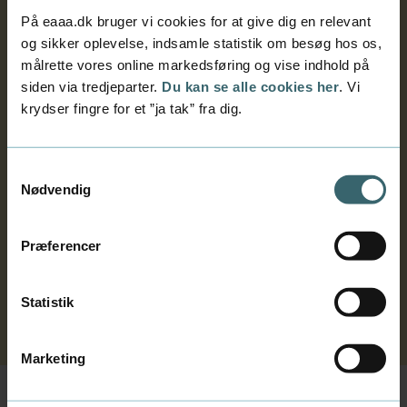
Finans er et erhvervsmedie, der skriver om det
På eaaa.dk bruger vi cookies for at give dig en relevant
moderne erhvervsliv, teknologi, grøn omstilling,
og sikker oplevelse, indsamle statistik om besøg hos os,
politik og økonomi.
målrette vores online markedsføring og vise indhold på
siden via tredjeparter.
Du kan se alle cookies her
. Vi
Fagligt nysgerrig?
Tilmeld dig ét eller flere af
krydser fingre for et ”ja tak” fra dig.
deres nyhedsbreve
Læs det!
Samtykkevalg
Nødvendig
Adgang fra skolens internet
Adgang fra privat internet
(Windows og Mac)
(Brug Edge, ikke Chrome)
Præferencer
Åbn browser på fjernskrivebord og indsæt
teksten: finans.dk
Statistik
Marketing