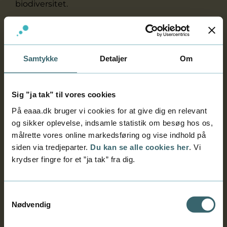
biodiversitet.
Vi skriver om udfordringer i rammevilkårene,
cases på spændende løsninger til at stoppe
biodiversitetskrisen, hvad enten det er
Samtykke
Detaljer
Om
ødelæggelse af levesteder, nye, innovative
måder at inkorporere biodiversitet i
byggeprojekter, konsekvens af
Sig ”ja tak” til vores cookies
klimaforandringer, forurening med pesticider og
På eaaa.dk bruger vi cookies for at give dig en relevant
gødning og den nyeste forskning, der bidrager
og sikker oplevelse, indsamle statistik om besøg hos os,
til at vende tabet af biodiversitet.
målrette vores online markedsføring og vise indhold på
Fokus:
siden via tredjeparter.
Du kan se alle cookies her
. Vi
krydser fingre for et ”ja tak” fra dig.
Hvordan skal vi planlægge driften med et langt
perspektiv, så naturen får de bedste
betingelser?
Samtykkevalg
Hvordan skriver vi komplekse målsætninger om
Nødvendig
fx biodiversitet ind i kvalitetsbeskrivelser og